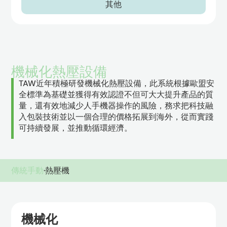
其他
機械化熱壓設備
TAW近年積極研發機械化熱壓設備，此系統根據歐盟安
全標準為基礎並獲得有效認證不但可大大提升產品的質
量，還有效地減少人手機器操作的風險，務求把科技融
入包裝技術並以一個合理的價格拓展到海外，從而實踐
可持續發展，並推動循環經濟。
傳統手動
·
熱壓機
機械化