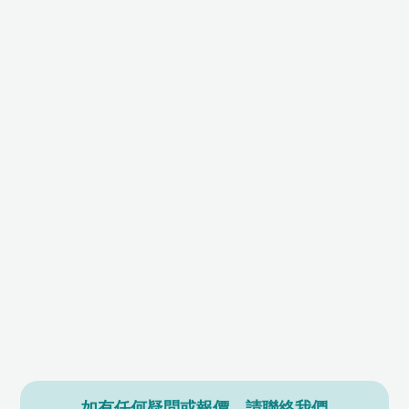
如有任何疑問或報價，請聯絡我們