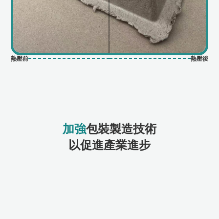
熱壓前
熱壓後
加強
包裝製造技術
以促進產業進步